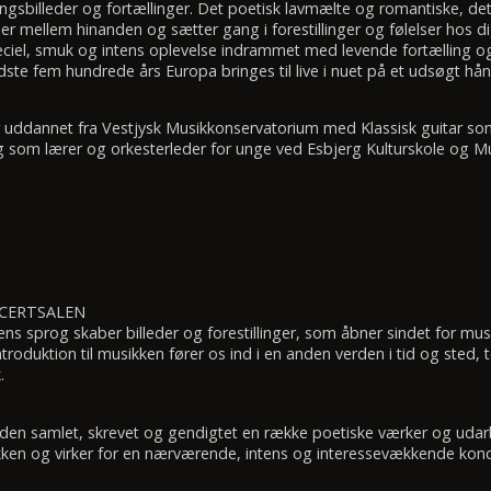
ngsbilleder og fortællinger. Det poetisk lavmælte og romantiske, de
r mellem hinanden og sætter gang i forestillinger og følelser hos dig
eciel, smuk og intens oplevelse indrammet med levende fortælling og
dste fem hundrede års Europa bringes til live i nuet på et udsøgt h
r uddannet fra Vestjysk Musikkonservatorium med Klassisk guitar so
g som lærer og orkesterleder for unge ved Esbjerg Kulturskole og Mu
NCERTSALEN
ens sprog skaber billeder og forestillinger, som åbner sindet for mus
troduktion til musikken fører os ind i en anden verden i tid og sted, 
.
iden samlet, skrevet og gendigtet en række poetiske værker og uda
ikken og virker for en nærværende, intens og interessevækkende konc