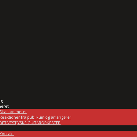
ig
eret
Skatkammeret
Reaktioner fra publikum og arrangører
DET VESTJYSKE GUITARORKESTER
Kontakt