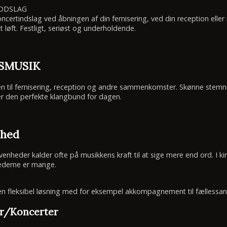
NDDSLAG
oncertindslag ved åbningen af din fernisering, ved din reception ell
løft. Festligt, seriøst og underholdende.
SMUSIK
n til fernisering, reception og andre sammenkomster. Skønne stemn
r den perfekte klangbund for dagen.
nhed
nheder kalder ofte på musikkens kraft til at sige mere end ord. I kirken
hederne er mange.
en fleksibel løsning med for eksempel akkompagnement til fællessang
r/Koncerter