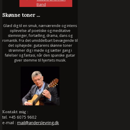
Band
Skønne toner ...
Glæd dig til en smuk, nærværende og intens
oplevelse af poetiske og meditative
stemninger, fortælling, drama, dans og
romantik. Fra det umiddelbart bevægende til
det ophøjede: guitarens skønne toner
strømmer dig i møde og sætter gang i
følelser og fantasi, når den spanske guitar
giver stemme til hjertets musik.
Kontakt mig :
tel.
+45 6075 9602
e-mail :
mail@anderslevring.dk