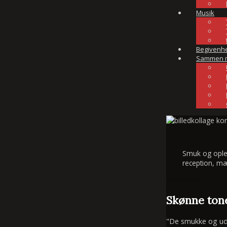
Musik
Begivenh
Sammen 
Smuk og oplev
reception, mæ
stemroser
Skønne tone
"De smukke og udtr