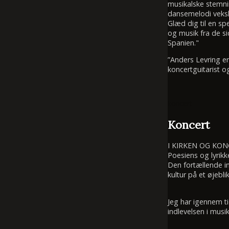
musikalske stemni
dansemelodi veksle
Glæd dig til en sp
og musik fra de si
Spanien."
”Anders Levring e
koncertguitarist o
koncert
Koncert
I KIRKEN OG KO
Poesiens og lyrikk
Den fortællende in
kultur på et øjeblik
Jeg har igennem t
indlevelsen i mus