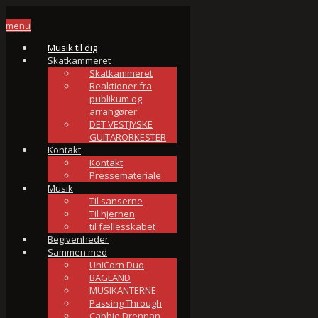
menu
Musik til dig
Skatkammeret
Skatkammeret
Reaktioner fra
publikum og
arrangører
DET VESTJYSKE
GUITARORKESTER
Kontakt
Kontakt
Pressemateriale
Musik
Til sanserne
Til hjernen
til fællesskabet
Begivenheder
Sammen med
UniCorn Duo
BAGLAND
MUSIKANTERNE
Passing Through
Cabbie Drennan