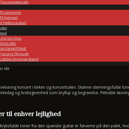
Pressemateriale
Til sanserne
Til hjernen
til fællesskabet
eder
med
UniCorn Duo
BAGLAND
MUSIKANTERNE
Passing Through
Cabbie Drennan Band
elsesrig koncert i kirken og koncertsalen. Skønne stemningsfulde toner 
rkedag og livsbegivenhed som bryllup og begravelse. Fleksible løsning
r til enhver lejlighed
yksfulde toner fra den spanske guitar er farverne på den palet, hvor