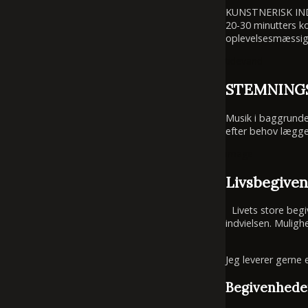
KUNSTNERISK I
20-30 minutters k
oplevelsesmæssigt 
tidevand
STEMNING
Musik i baggrunde
efter behov lægge
image
Livsbegive
Livets store begive
indvielsen. Mulig
Jeg leverer gerne 
Begivenhede