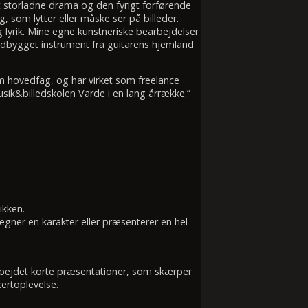
t storladne drama og den fyrigt forførende
, som lytter eller måske ser på billeder.
 lyrik. Mine egne kunstneriske bearbejdelser
åndbygget instrument fra guitarens hjemland
m hovedfag, og har virket som freelance
sik&billedskolen Varde i en lang årrække.”
ikken.
tegner en karakter eller præsenterer en hel
rbejdet korte præsentationer, som skærper
ertoplevelse.