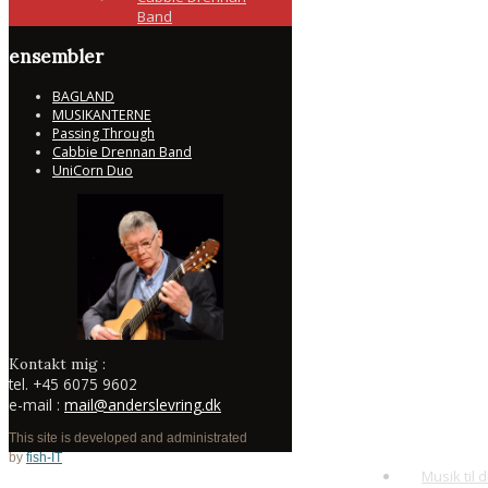
Band
ensembler
BAGLAND
MUSIKANTERNE
Passing Through
Cabbie Drennan Band
UniCorn Duo
Kontakt mig :
tel.
+45 6075 9602
e-mail :
mail@anderslevring.dk
This site is developed and administrated
by
fish-IT
Musik til d