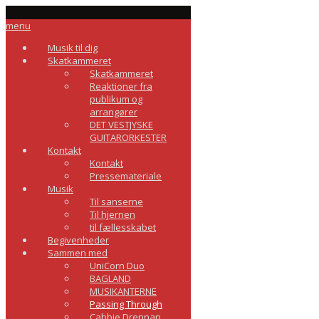
menu
Musik til dig
Skatkammeret
Skatkammeret
Reaktioner fra
publikum og
arrangører
DET VESTJYSKE
GUITARORKESTER
Kontakt
Kontakt
Pressemateriale
Musik
Til sanserne
Til hjernen
til fællesskabet
Begivenheder
Sammen med
UniCorn Duo
BAGLAND
MUSIKANTERNE
Passing Through
Cabbie Drennan