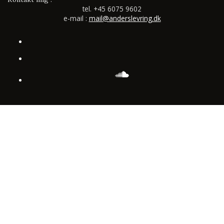
tel.
+45 6075 9602
e-mail :
mail@anderslevring.dk