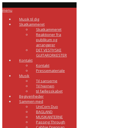
menu
Musik til dig
Skatkammeret
Skatkammeret
Reaktioner fra
publikum og
arrangører
DET VESTJYSKE
GUITARORKESTER
Kontakt
Kontakt
Pressemateriale
Musik
Til sanserne
Til hjernen
til fællesskabet
Begivenheder
Sammen med
UniCorn Duo
BAGLAND
MUSIKANTERNE
Passing Through
Cabbie Drennan