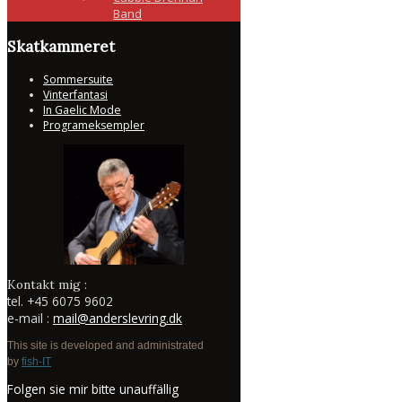
Band
Skatkammeret
Sommersuite
Vinterfantasi
In Gaelic Mode
Programeksempler
Kontakt mig :
tel.
+45 6075 9602
e-mail :
mail@anderslevring.dk
This site is developed and administrated
by
fish-IT
Folgen sie mir bitte unauffällig