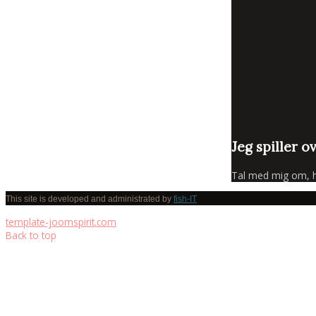
Jeg spiller o
Tal med mig om, hva
This site is developed and administrated by
fish-IT
template-joomspirit.com
Back to top