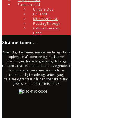
Sammen med
UniCorn Duo
BAGLAND
MUSIKANTERNE
Passing Through
Cabbie Drennan
Band
Skønne toner ...
Glæd dig til en smuk, nærværende og intens
oplevelse af poetiske og meditative
stemninger, fortælling, drama, dans og
romantik. Fra det umiddelbart bevægende til
det ophøjede: guitarens skønne toner
strømmer dig i møde og sætter gang i
følelser og fantasi, når den spanske guitar
giver stemme til hjertets musik.