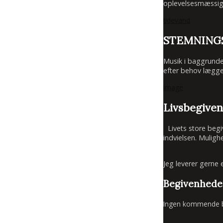
oplevelsesmæssigt 
tidevand
STEMNING
Musik i baggrunde
efter behov lægge
image
Livsbegive
Livets store begive
indvielsen. Mulig
Jeg leverer gerne 
Begivenhede
Ingen kommende b