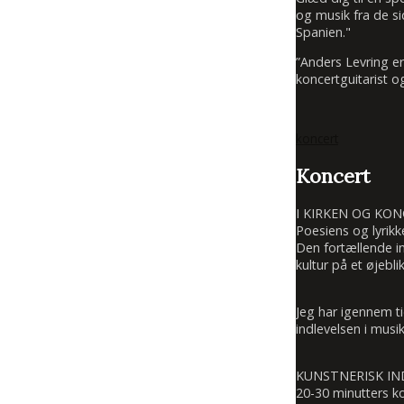
og musik fra de si
Spanien."
”Anders Levring e
koncertguitarist o
koncert
Koncert
I KIRKEN OG KO
Poesiens og lyrikk
Den fortællende in
kultur på et øjeblik
Jeg har igennem t
indlevelsen i mus
KUNSTNERISK I
20-30 minutters k