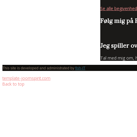
Se alle begivenhed
Følg mig på
Jeg spiller o
Tal med mig om, hva
This site is developed and administrated by
fish-IT
template-joomspirit.com
Back to top