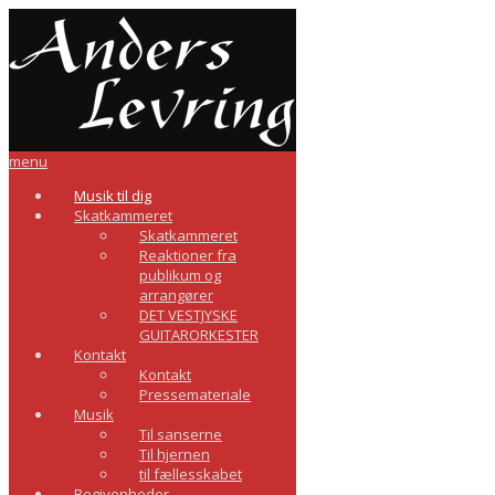
menu
Musik til dig
Skatkammeret
Skatkammeret
Reaktioner fra
publikum og
arrangører
DET VESTJYSKE
GUITARORKESTER
Kontakt
Kontakt
Pressemateriale
Musik
Til sanserne
Til hjernen
til fællesskabet
Begivenheder