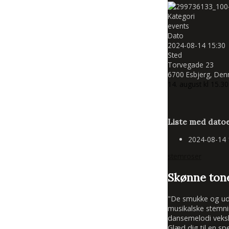
Kategori
events
Dato
2024-08-14
15:30
Sted
Torvegade 23
6700 Esbjerg, De
14. august kl 15.3
Liste med datoe
2024-08-14
stemroser
Skønne tone
"De smukke og udtr
musikalske stemni
dansemelodi veksle
Glæd dig til en sp