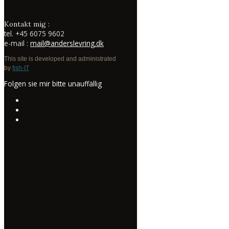
Kontakt mig :
tel.
+45 6075 9602
e-mail :
mail@anderslevring.dk
This site is developed and administrated
by
fish-IT
Folgen sie mir bitte unauffällig