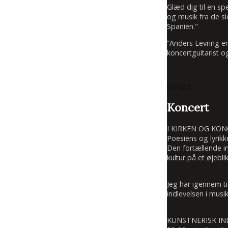
Glæd dig til en sp
og musik fra de si
Spanien."
”Anders Levring e
koncertguitarist o
koncert
Koncert
I KIRKEN OG KO
Poesiens og lyrikk
Den fortællende in
kultur på et øjeblik
Jeg har igennem t
indlevelsen i mus
KUNSTNERISK I