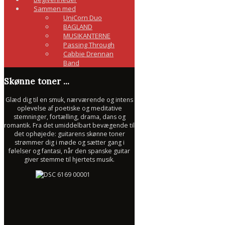
Sammen med
UniCorn Duo
BAGLAND
MUSIKANTERNE
Passing Through
Cabbie Drennan
Band
Skønne toner ...
Glæd dig til en smuk, nærværende og intens
oplevelse af poetiske og meditative
stemninger, fortælling, drama, dans og
romantik. Fra det umiddelbart bevægende til
det ophøjede: guitarens skønne toner
strømmer dig i møde og sætter gang i
følelser og fantasi, når den spanske guitar
giver stemme til hjertets musik.