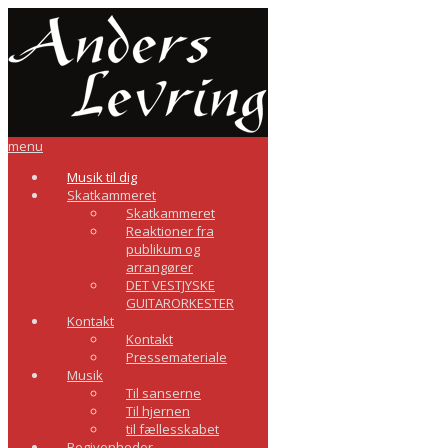
menu
Musik til dig
Skatkammeret
Skatkammeret
Reaktioner fra
publikum og
arrangører
DET VESTJYSKE
GUITARORKESTER
Kontakt
Kontakt
Pressemateriale
Musik
Til sanserne
Til hjernen
til fællesskabet
Begivenheder