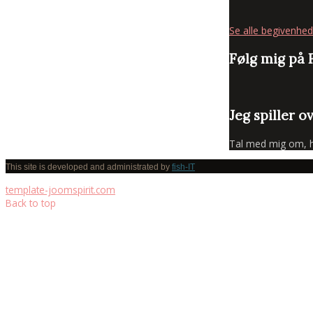
Se alle begivenhed
Følg mig på
Jeg spiller o
Tal med mig om, hva
This site is developed and administrated by
fish-IT
template-joomspirit.com
Back to top