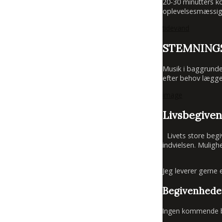
20-30 minutters k
oplevelsesmæssigt 
tidevand
STEMNING
Musik i baggrunde
efter behov lægge
image
Livsbegive
Livets store begive
indvielsen. Mulig
Jeg leverer gerne 
Begivenhede
Ingen kommende b