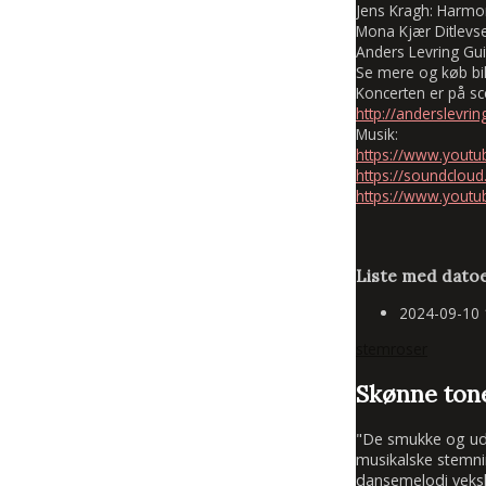
Jens Kragh: Harmon
Mona Kjær Ditlevs
Anders Levring Gui
Se mere og køb bille
Koncerten er på s
http://anderslevr
Musik:
https://www.yout
https://soundcloud.
https://www.youtu
Liste med datoe
2024-09-10
stemroser
Skønne tone
"De smukke og udtr
musikalske stemni
dansemelodi veksle