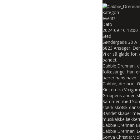
Kategori
events
Dato
2024-09-10
18:00
Sted
Søndergade 20 A
6823 Ansager, De
Vi er så glade for
bandet.
Cabbie Drennan, er
folkesange. Han er
bærer hans navn.
Cabbie, der bor i 
Kirsten fra Vrøgu
Gruppens anden sko
Sammen med Sonyas
stærk skotsk-dans
Bandet skaber med
musikalske lækkeri
Cabbie Drennan B
Cabbie Drennan: L
Sonya Christie: Vio