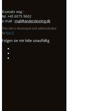
Kontakt mig :
tel.
+45 6075 9602
e-mail :
mail@anderslevring.dk
This site is developed and administrated
by
fish-IT
Folgen sie mir bitte unauffällig