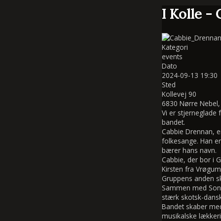
I Kolle -
Kategori
events
Dato
2024-09-13
19:30
Sted
Kollevej 90
6830 Nørre Nebel
Vi er stjerneglade
bandet.
Cabbie Drennan, er
folkesange. Han er
bærer hans navn.
Cabbie, der bor i 
Kirsten fra Vrøgu
Gruppens anden sko
Sammen med Sonyas
stærk skotsk-dans
Bandet skaber med
musikalske lækkeri