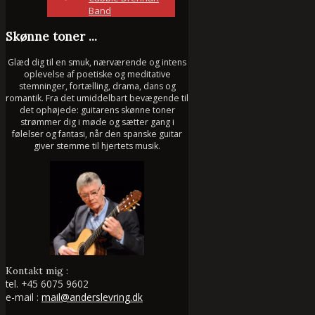
Band
Skønne toner ...
Glæd dig til en smuk, nærværende og intens
oplevelse af poetiske og meditative
stemninger, fortælling, drama, dans og
romantik. Fra det umiddelbart bevægende til
det ophøjede: guitarens skønne toner
strømmer dig i møde og sætter gang i
følelser og fantasi, når den spanske guitar
giver stemme til hjertets musik.
Kontakt mig :
tel.
+45 6075 9602
e-mail :
mail@anderslevring.dk