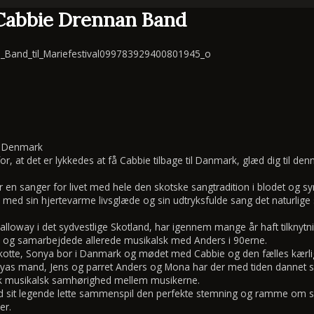
 Cabbie Drennan Band
, Denmark
 for, at det er lykkedes at få Cabbie tilbage til Danmark, glæd dig til
 en sanger for livet med hele den skotske sangtradition i blodet og s
 med sin hjertevarme livsglæde og sin udtryksfulde sang det naturlige
Galloway i det sydvestlige Skotland, har igennem mange år haft tilkny
m og samarbejdede allerede musikalsk med Anders i 90erne.
tte, Sonya bor i Danmark og mødet med Cabbie og den fælles kærlighed
 mand, Jens og parret Anders og Mona har der med tiden dannet si
k musikalsk samhørighed mellem musikerne.
 sit legende lette sammenspil den perfekte stemning og ramme om s
er.