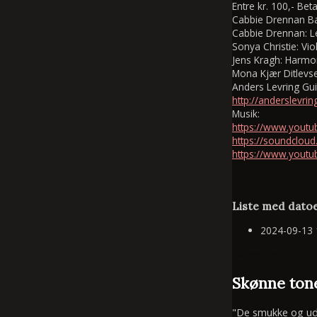
Entre kr. 100,- Bet
Cabbie Drennan B
Cabbie Drennan: L
Sonya Christie: Vio
Jens Kragh: Harmon
Mona Kjær Ditlevs
Anders Levring Gui
http://anderslevr
Musik:
https://www.yout
https://soundcloud.
https://www.youtu
Liste med datoe
2024-09-13
stemroser
Skønne tone
"De smukke og udtr