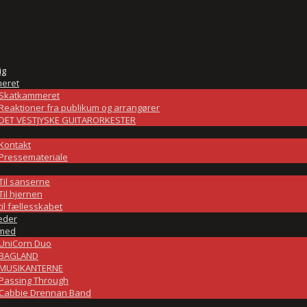
ig
eret
Skatkammeret
Reaktioner fra publikum og arrangører
DET VESTJYSKE GUITARORKESTER
Kontakt
Pressemateriale
Til sanserne
Til hjernen
til fællesskabet
eder
med
UniCorn Duo
BAGLAND
MUSIKANTERNE
Passing Through
Cabbie Drennan Band