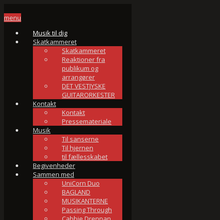
menu
Musik til dig
Skatkammeret
Skatkammeret
Reaktioner fra
publikum og
arrangører
DET VESTJYSKE
GUITARORKESTER
Kontakt
Kontakt
Pressemateriale
Musik
Til sanserne
Til hjernen
til fællesskabet
Begivenheder
Sammen med
UniCorn Duo
BAGLAND
MUSIKANTERNE
Passing Through
Cabbie Drennan