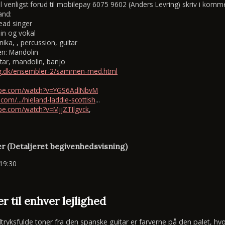
al venligst forud til mobilepay 6075 9602 (Anders Levring) skriv i kommen
and:
ead singer
lin og vokal
ika, , percussion, guitar
en: Mandolin
tar, mandolin, banjo
ing.dk/ensembler-2/sammen-med.html
ube.com/watch?v=YGS6AdlNbvM
com/.../hieland-laddie-scottish
...
be.com/watch?v=MjjZTIlgvck
,
r (Detaljeret begivenhedsvisning)
19:30
r til enhver lejlighed
yksfulde toner fra den spanske guitar er farverne på den palet, hvor