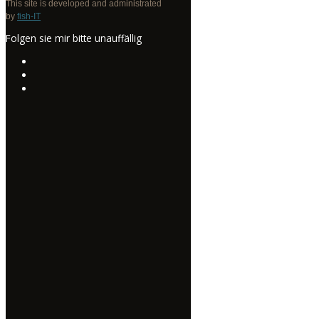
This site is developed and administrated
by
fish-IT
Folgen sie mir bitte unauffällig