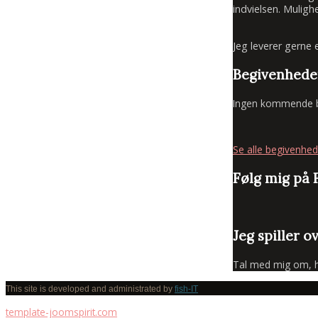
indvielsen. Mulig
Jeg leverer gerne 
Begivenhede
Ingen kommende b
Se alle begivenhed
Følg mig på
Jeg spiller o
Tal med mig om, hva
This site is developed and administrated by
fish-IT
template-joomspirit.com