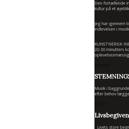
Den fortællende in
kultur på et øjeblik
Jeg har igennem t
indlevelsen i mus
KUNSTNERISK I
20-30 minutters k
oplevelsesmæssigt 
tidevand
STEMNING
Musik i baggrunde
efter behov lægge
image
Livsbegive
Livets store begive