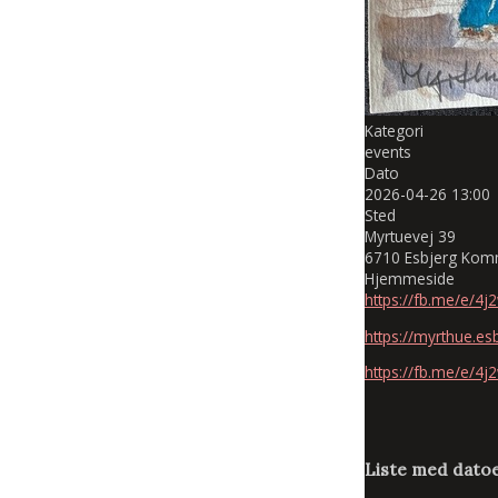
Kategori
events
Dato
2026-04-26
13:00
Sted
Myrtuevej 39
6710 Esbjerg Ko
Hjemmeside
https://fb.me/e/4j
https://myrthue.e
https://fb.me/e/4j
Liste med datoe