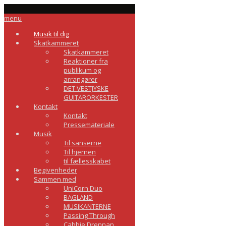
menu
Musik til dig
Skatkammeret
Skatkammeret
Reaktioner fra
publikum og
arrangører
DET VESTJYSKE
GUITARORKESTER
Kontakt
Kontakt
Pressemateriale
Musik
Til sanserne
Til hjernen
til fællesskabet
Begivenheder
Sammen med
UniCorn Duo
BAGLAND
MUSIKANTERNE
Passing Through
Cabbie Drennan