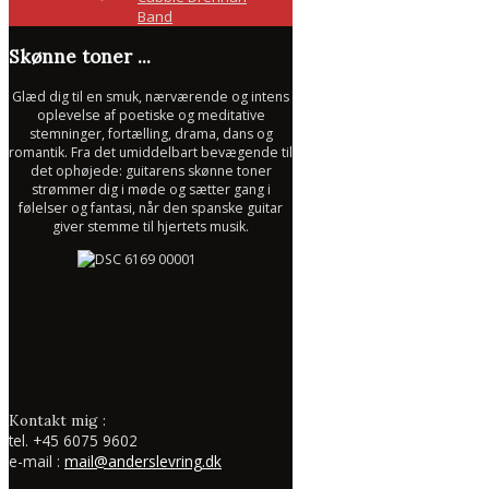
Band
Skønne toner ...
Glæd dig til en smuk, nærværende og intens
oplevelse af poetiske og meditative
stemninger, fortælling, drama, dans og
romantik. Fra det umiddelbart bevægende til
det ophøjede: guitarens skønne toner
strømmer dig i møde og sætter gang i
følelser og fantasi, når den spanske guitar
giver stemme til hjertets musik.
Kontakt mig :
tel.
+45 6075 9602
e-mail :
mail@anderslevring.dk