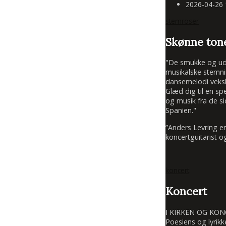
2026-04-26
stemroser
Skønne tone
"De smukke og udtr
musikalske stemni
dansemelodi veksle
Glæd dig til en sp
og musik fra de si
Spanien."
”Anders Levring e
koncertguitarist o
koncert
Koncert
I KIRKEN OG KO
Poesiens og lyrikk