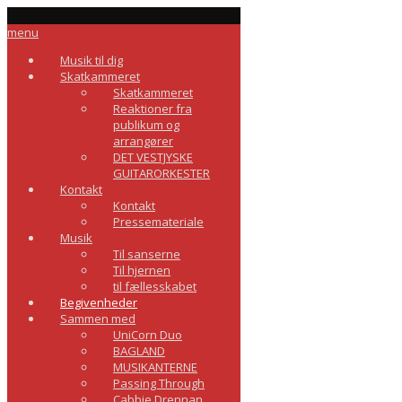
menu
Musik til dig
Skatkammeret
Skatkammeret
Reaktioner fra
publikum og
arrangører
DET VESTJYSKE
GUITARORKESTER
Kontakt
Kontakt
Pressemateriale
Musik
Til sanserne
Til hjernen
til fællesskabet
Begivenheder
Sammen med
UniCorn Duo
BAGLAND
MUSIKANTERNE
Passing Through
Cabbie Drennan