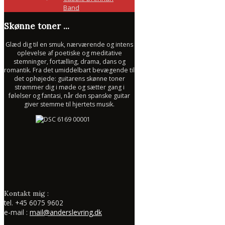
Band
Skønne toner ...
Glæd dig til en smuk, nærværende og intens
oplevelse af poetiske og meditative
stemninger, fortælling, drama, dans og
romantik. Fra det umiddelbart bevægende til
det ophøjede: guitarens skønne toner
strømmer dig i møde og sætter gang i
følelser og fantasi, når den spanske guitar
giver stemme til hjertets musik.
Kontakt mig :
tel.
+45 6075 9602
e-mail :
mail@anderslevring.dk