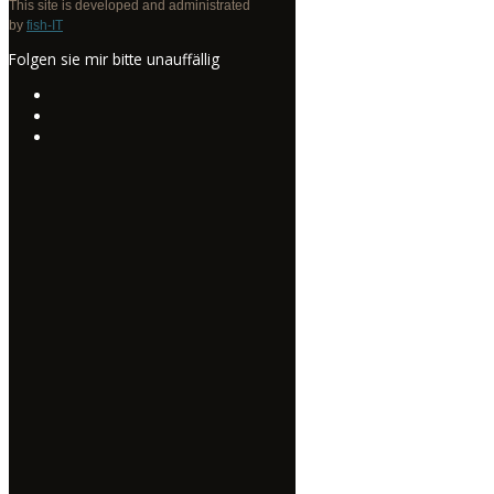
This site is developed and administrated
by
fish-IT
Folgen sie mir bitte unauffällig