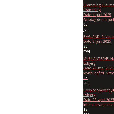
Bramming Kulturna
Bramming
Dato
4. juni 2025
Onsdag den 4. jun
03
jun
BAGLAND. Privat 
Dato
3. juni 2025
25
maj
MUSIKANTERNE. Na
Esbjerg
Dato
25. maj 2025
Myrthuegård, Nati
25
apr
Hospice Sydvestjyl
Esbjerg
Dato
25. april 202
Internt arrangeme
18