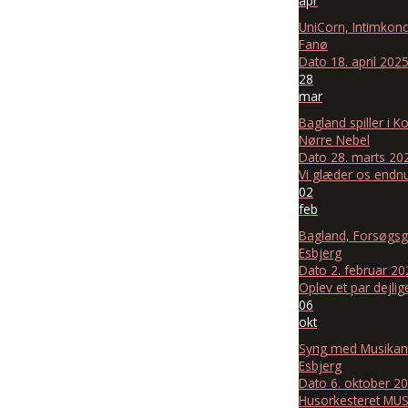
apr
UniCorn, Intimkonc
Fanø
Dato
18. april 202
28
mar
Bagland spiller i Ko
Nørre Nebel
Dato
28. marts 20
Vi glæder os endnu
02
feb
Bagland, Forsøgs
Esbjerg
Dato
2. februar 20
Oplev et par dejli
06
okt
Syng med Musikan
Esbjerg
Dato
6. oktober 2
Husorkesteret MUSI