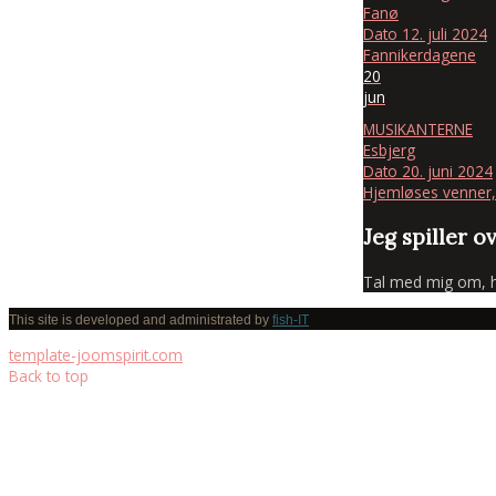
Fanø
Dato
12. juli 2024
Fannikerdagene
20
jun
MUSIKANTERNE
Esbjerg
Dato
20. juni 2024
Hjemløses venner,
Jeg spiller o
Tal med mig om, hva
This site is developed and administrated by
fish-IT
template-joomspirit.com
Back to top