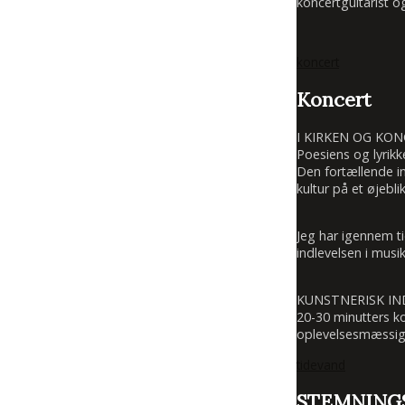
koncertguitarist o
koncert
Koncert
I KIRKEN OG KO
Poesiens og lyrikk
Den fortællende in
kultur på et øjeblik
Jeg har igennem t
indlevelsen i mus
KUNSTNERISK I
20-30 minutters k
oplevelsesmæssigt 
tidevand
STEMNING