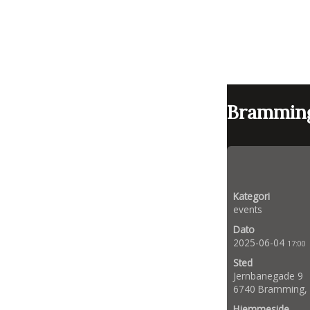
Bramming
Kategori
events
Dato
2025-06-04
17:00
Sted
Jernbanegade 9
6740 Bramming,
Hjemmeside