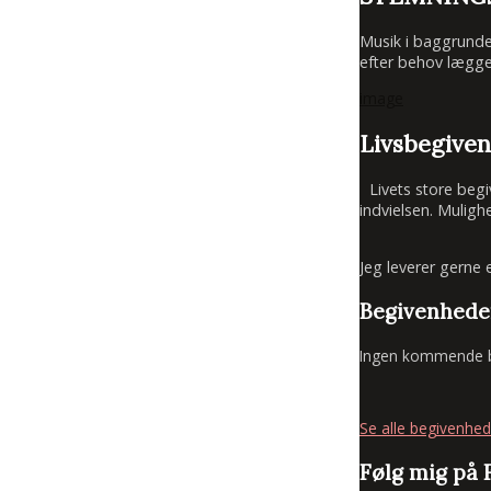
Musik i baggrunde
efter behov lægge
image
Livsbegive
Livets store begive
indvielsen. Mulig
Jeg leverer gerne 
Begivenhede
Ingen kommende b
Se alle begivenhed
Følg mig på