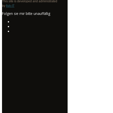
This site is developed and administrated
by
fish-IT
Folgen sie mir bitte unauffällig