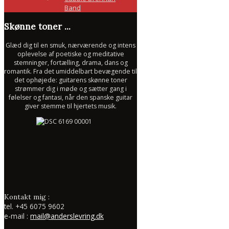
Band
Skønne toner ...
Glæd dig til en smuk, nærværende og intens
oplevelse af poetiske og meditative
stemninger, fortælling, drama, dans og
romantik. Fra det umiddelbart bevægende til
det ophøjede: guitarens skønne toner
strømmer dig i møde og sætter gang i
følelser og fantasi, når den spanske guitar
giver stemme til hjertets musik.
Kontakt mig :
tel.
+45 6075 9602
e-mail :
mail@anderslevring.dk