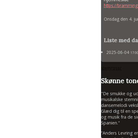
https://bramming
Onsdag den 4. ju
Liste med da
2025-06-04
17:0
stemroser
Skønne tone
"De smukke og udtr
musikalske stemni
dansemelodi veksle
Glæd dig til en sp
og musik fra de si
Spanien."
”Anders Levring e