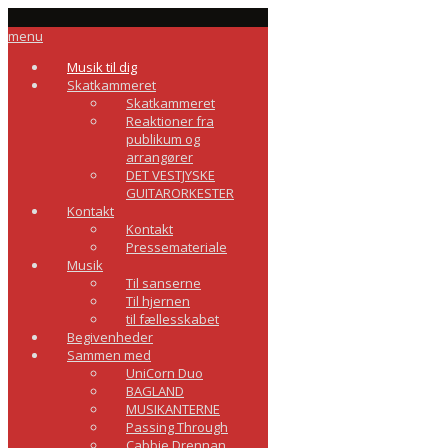
menu
Musik til dig
Skatkammeret
Skatkammeret
Reaktioner fra
publikum og
arrangører
DET VESTJYSKE
GUITARORKESTER
Kontakt
Kontakt
Pressemateriale
Musik
Til sanserne
Til hjernen
til fællesskabet
Begivenheder
Sammen med
UniCorn Duo
BAGLAND
MUSIKANTERNE
Passing Through
Cabbie Drennan