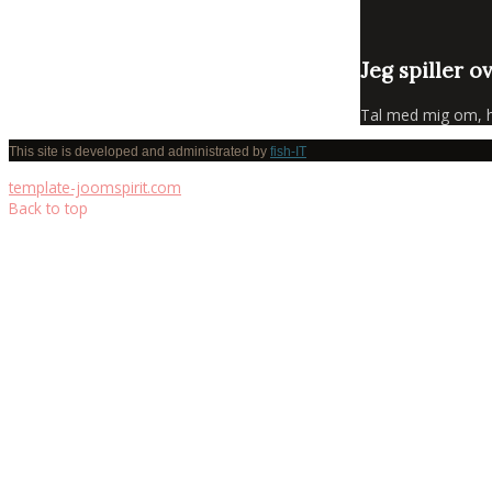
Jeg spiller o
Tal med mig om, hva
This site is developed and administrated by
fish-IT
template-joomspirit.com
Back to top