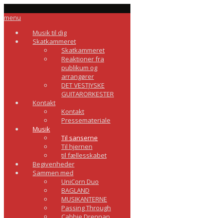
menu
Musik til dig
Skatkammeret
Skatkammeret
Reaktioner fra
publikum og
arrangører
DET VESTJYSKE
GUITARORKESTER
Kontakt
Kontakt
Pressemateriale
Musik
Til sanserne
Til hjernen
til fællesskabet
Begivenheder
Sammen med
UniCorn Duo
BAGLAND
MUSIKANTERNE
Passing Through
Cabbie Drennan