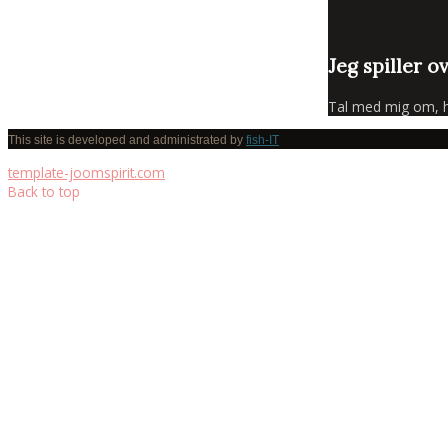
Jeg spiller o
Tal med mig om, hva
This site is developed and administrated by
fish-IT
template-joomspirit.com
Back to top