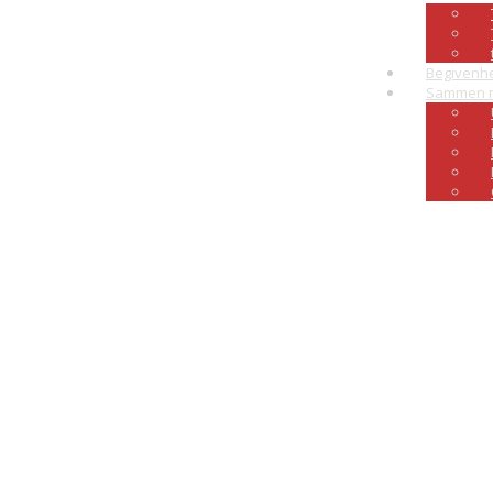
Begivenh
Sammen 