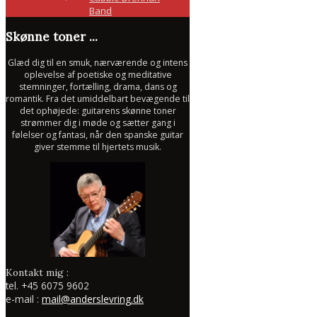
Band
Skønne toner ...
Glæd dig til en smuk, nærværende og intens
oplevelse af poetiske og meditative
stemninger, fortælling, drama, dans og
romantik. Fra det umiddelbart bevægende til
det ophøjede: guitarens skønne toner
strømmer dig i møde og sætter gang i
følelser og fantasi, når den spanske guitar
giver stemme til hjertets musik.
Kontakt mig :
tel.
+45 6075 9602
e-mail :
mail@anderslevring.dk