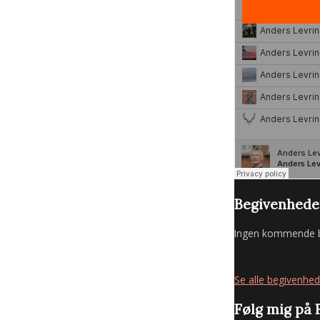
Begivenhede
Ingen kommende b
Se alle begivenhed
Følg mig på