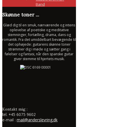
Band
Skønne toner ...
Glæd dig til en smuk, nærværende og intens
oplevelse af poetiske og meditative
stemninger, fortælling, drama, dans og
romantik. Fra det umiddelbart bevægende til
det ophøjede: guitarens skønne toner
strømmer dig i møde og sætter gang i
følelser og fantasi, når den spanske guitar
giver stemme til hjertets musik.
Kontakt mig :
tel.
+45 6075 9602
e-mail :
mail@anderslevring.dk