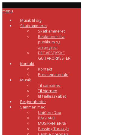
menu
Musik til dig
Skatkammeret
Skatkammeret
Reaktioner fra
publikum og
arrangører
DET VESTJYSKE
GUITARORKESTER
Kontakt
Kontakt
Pressemateriale
Musik
Til sanserne
Til hjernen
til fællesskabet
Begivenheder
Sammen med
UniCorn Duo
BAGLAND
MUSIKANTERNE
Passing Through
Cabbie Drennan